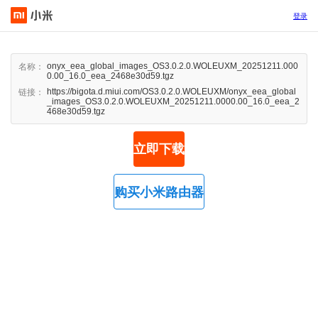
登录
onyx_eea_global_images_OS3.0.2.0.WOLEUXM_20251211.000
名称：
0.00_16.0_eea_2468e30d59.tgz
https://bigota.d.miui.com/OS3.0.2.0.WOLEUXM/onyx_eea_global
链接：
_images_OS3.0.2.0.WOLEUXM_20251211.0000.00_16.0_eea_2
468e30d59.tgz
立即下载
购买小米路由器