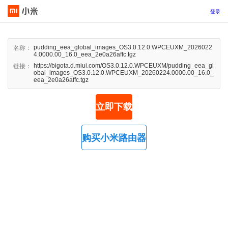
登录
pudding_eea_global_images_OS3.0.12.0.WPCEUXM_2026022
名称：
4.0000.00_16.0_eea_2e0a26affc.tgz
https://bigota.d.miui.com/OS3.0.12.0.WPCEUXM/pudding_eea_gl
链接：
obal_images_OS3.0.12.0.WPCEUXM_20260224.0000.00_16.0_
eea_2e0a26affc.tgz
立即下载
购买小米路由器