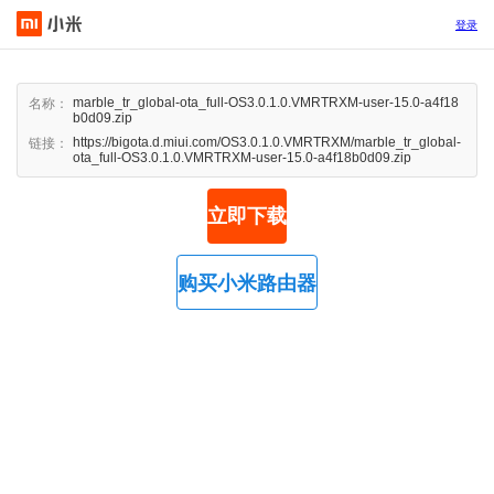
登录
marble_tr_global-ota_full-OS3.0.1.0.VMRTRXM-user-15.0-a4f18
名称：
b0d09.zip
https://bigota.d.miui.com/OS3.0.1.0.VMRTRXM/marble_tr_global-
链接：
ota_full-OS3.0.1.0.VMRTRXM-user-15.0-a4f18b0d09.zip
立即下载
购买小米路由器