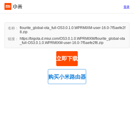
登录
flourite_global-ota_full-OS3.0.1.0.WPRMIXM-user-16.0-7f5aefe2f
名称：
8.zip
https://bigota.d.miui.com/OS3.0.1.0.WPRMIXM/flourite_global-ota
链接：
_full-OS3.0.1.0.WPRMIXM-user-16.0-7f5aefe2f8.zip
立即下载
购买小米路由器