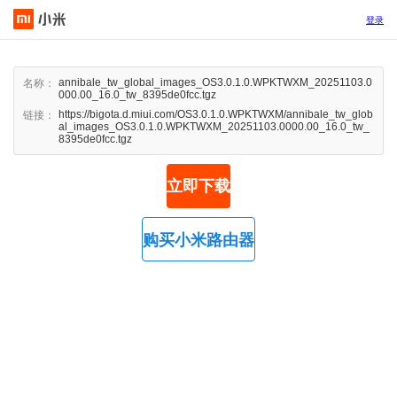
登录
annibale_tw_global_images_OS3.0.1.0.WPKTWXM_20251103.0
名称：
000.00_16.0_tw_8395de0fcc.tgz
https://bigota.d.miui.com/OS3.0.1.0.WPKTWXM/annibale_tw_glob
链接：
al_images_OS3.0.1.0.WPKTWXM_20251103.0000.00_16.0_tw_
8395de0fcc.tgz
立即下载
购买小米路由器