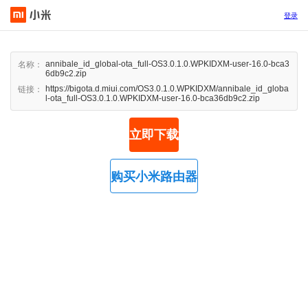
登录
annibale_id_global-ota_full-OS3.0.1.0.WPKIDXM-user-16.0-bca3
名称：
6db9c2.zip
https://bigota.d.miui.com/OS3.0.1.0.WPKIDXM/annibale_id_globa
链接：
l-ota_full-OS3.0.1.0.WPKIDXM-user-16.0-bca36db9c2.zip
立即下载
购买小米路由器