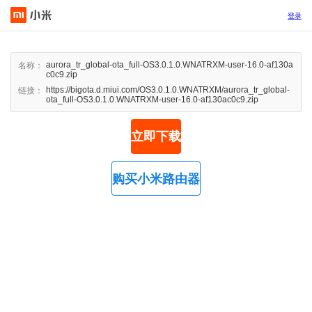
登录
aurora_tr_global-ota_full-OS3.0.1.0.WNATRXM-user-16.0-af130a
名称：
c0c9.zip
https://bigota.d.miui.com/OS3.0.1.0.WNATRXM/aurora_tr_global-
链接：
ota_full-OS3.0.1.0.WNATRXM-user-16.0-af130ac0c9.zip
立即下载
购买小米路由器