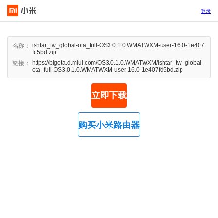
登录
ishtar_tw_global-ota_full-OS3.0.1.0.WMATWXM-user-16.0-1e407
名称：
fd5bd.zip
https://bigota.d.miui.com/OS3.0.1.0.WMATWXM/ishtar_tw_global-
链接：
ota_full-OS3.0.1.0.WMATWXM-user-16.0-1e407fd5bd.zip
立即下载
购买小米路由器