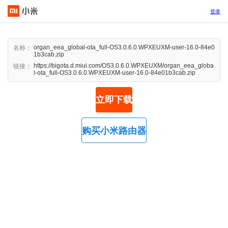
登录
organ_eea_global-ota_full-OS3.0.6.0.WPXEUXM-user-16.0-84e0
名称：
1b3cab.zip
https://bigota.d.miui.com/OS3.0.6.0.WPXEUXM/organ_eea_globa
链接：
l-ota_full-OS3.0.6.0.WPXEUXM-user-16.0-84e01b3cab.zip
立即下载
购买小米路由器