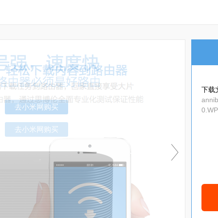
下载
annib
0.WP
p
去小米网购买