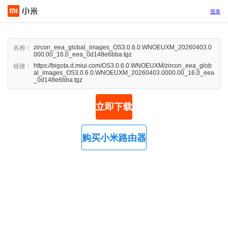
登录
zircon_eea_global_images_OS3.0.6.0.WNOEUXM_20260403.0
名称：
000.00_16.0_eea_0d148e6bba.tgz
https://bigota.d.miui.com/OS3.0.6.0.WNOEUXM/zircon_eea_glob
链接：
al_images_OS3.0.6.0.WNOEUXM_20260403.0000.00_16.0_eea
_0d148e6bba.tgz
立即下载
购买小米路由器