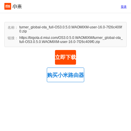
登录
turner_global-ota_full-OS3.0.5.0.WAOMIXM-user-16.0-7f26c409f
名称：
0.zip
https://bigota.d.miui.com/OS3.0.5.0.WAOMIXM/turner_global-ota_
链接：
full-OS3.0.5.0.WAOMIXM-user-16.0-7f26c409f0.zip
立即下载
购买小米路由器