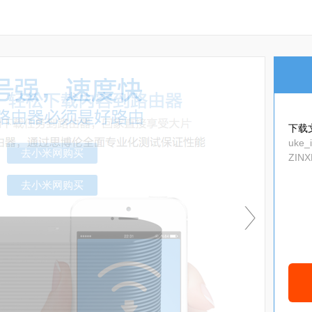
下载
uke_
ZINX
7d1e
去小米网购买