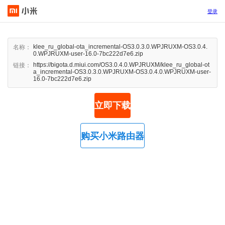
登录
klee_ru_global-ota_incremental-OS3.0.3.0.WPJRUXM-OS3.0.4.
名称：
0.WPJRUXM-user-16.0-7bc222d7e6.zip
https://bigota.d.miui.com/OS3.0.4.0.WPJRUXM/klee_ru_global-ot
链接：
a_incremental-OS3.0.3.0.WPJRUXM-OS3.0.4.0.WPJRUXM-user-
16.0-7bc222d7e6.zip
立即下载
购买小米路由器