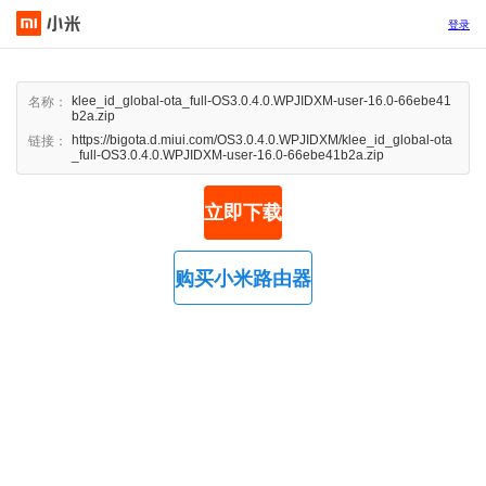
登录
klee_id_global-ota_full-OS3.0.4.0.WPJIDXM-user-16.0-66ebe41
名称：
b2a.zip
https://bigota.d.miui.com/OS3.0.4.0.WPJIDXM/klee_id_global-ota
链接：
_full-OS3.0.4.0.WPJIDXM-user-16.0-66ebe41b2a.zip
立即下载
购买小米路由器