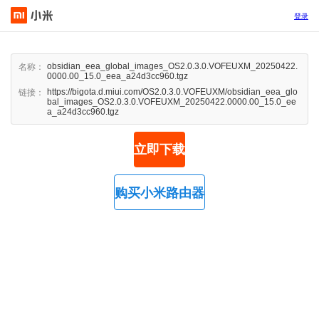
登录
obsidian_eea_global_images_OS2.0.3.0.VOFEUXM_20250422.
名称：
0000.00_15.0_eea_a24d3cc960.tgz
https://bigota.d.miui.com/OS2.0.3.0.VOFEUXM/obsidian_eea_glo
链接：
bal_images_OS2.0.3.0.VOFEUXM_20250422.0000.00_15.0_ee
a_a24d3cc960.tgz
立即下载
购买小米路由器