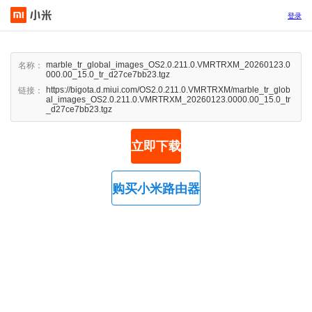
登录
marble_tr_global_images_OS2.0.211.0.VMRTRXM_20260123.0
名称：
000.00_15.0_tr_d27ce7bb23.tgz
https://bigota.d.miui.com/OS2.0.211.0.VMRTRXM/marble_tr_glob
链接：
al_images_OS2.0.211.0.VMRTRXM_20260123.0000.00_15.0_tr
_d27ce7bb23.tgz
立即下载
购买小米路由器