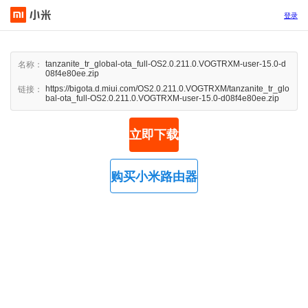
登录
tanzanite_tr_global-ota_full-OS2.0.211.0.VOGTRXM-user-15.0-d
名称：
08f4e80ee.zip
https://bigota.d.miui.com/OS2.0.211.0.VOGTRXM/tanzanite_tr_glo
链接：
bal-ota_full-OS2.0.211.0.VOGTRXM-user-15.0-d08f4e80ee.zip
立即下载
购买小米路由器