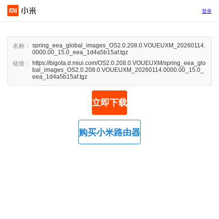
登录
spring_eea_global_images_OS2.0.208.0.VOUEUXM_20260114.
名称：
0000.00_15.0_eea_1d4a5b15af.tgz
https://bigota.d.miui.com/OS2.0.208.0.VOUEUXM/spring_eea_glo
链接：
bal_images_OS2.0.208.0.VOUEUXM_20260114.0000.00_15.0_
eea_1d4a5b15af.tgz
立即下载
购买小米路由器