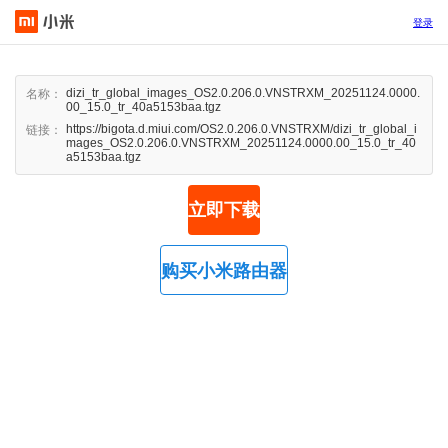
登录
dizi_tr_global_images_OS2.0.206.0.VNSTRXM_20251124.0000.
名称：
00_15.0_tr_40a5153baa.tgz
https://bigota.d.miui.com/OS2.0.206.0.VNSTRXM/dizi_tr_global_i
链接：
mages_OS2.0.206.0.VNSTRXM_20251124.0000.00_15.0_tr_40
a5153baa.tgz
立即下载
购买小米路由器