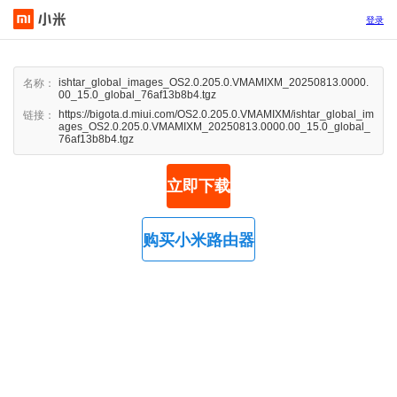
登录
ishtar_global_images_OS2.0.205.0.VMAMIXM_20250813.0000.
名称：
00_15.0_global_76af13b8b4.tgz
https://bigota.d.miui.com/OS2.0.205.0.VMAMIXM/ishtar_global_im
链接：
ages_OS2.0.205.0.VMAMIXM_20250813.0000.00_15.0_global_
76af13b8b4.tgz
立即下载
购买小米路由器