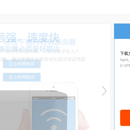
下载
lapi
0.VP
_eea
去小米网购买