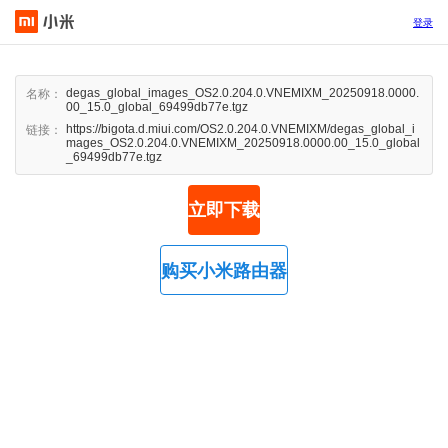
登录
degas_global_images_OS2.0.204.0.VNEMIXM_20250918.0000.
名称：
00_15.0_global_69499db77e.tgz
https://bigota.d.miui.com/OS2.0.204.0.VNEMIXM/degas_global_i
链接：
mages_OS2.0.204.0.VNEMIXM_20250918.0000.00_15.0_global
_69499db77e.tgz
立即下载
购买小米路由器