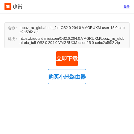
登录
topaz_ru_global-ota_full-OS2.0.204.0.VMGRUXM-user-15.0-ceb
名称：
c2a59f2.zip
https://bigota.d.miui.com/OS2.0.204.0.VMGRUXM/topaz_ru_glob
链接：
al-ota_full-OS2.0.204.0.VMGRUXM-user-15.0-cebc2a59f2.zip
立即下载
购买小米路由器