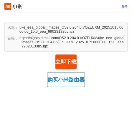
登录
uke_eea_global_images_OS2.0.204.0.VOZEUXM_20251015.00
名称：
00.00_15.0_eea_99023133b5.tgz
https://bigota.d.miui.com/OS2.0.204.0.VOZEUXM/uke_eea_global
链接：
_images_OS2.0.204.0.VOZEUXM_20251015.0000.00_15.0_eea
_99023133b5.tgz
立即下载
购买小米路由器