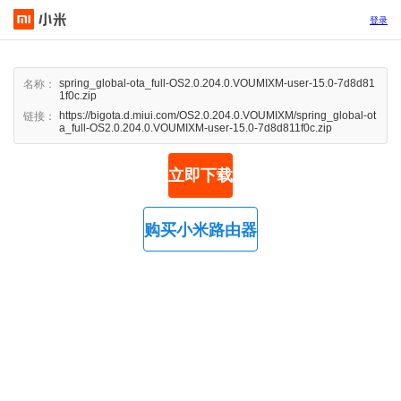
登录
spring_global-ota_full-OS2.0.204.0.VOUMIXM-user-15.0-7d8d81
名称：
1f0c.zip
https://bigota.d.miui.com/OS2.0.204.0.VOUMIXM/spring_global-ot
链接：
a_full-OS2.0.204.0.VOUMIXM-user-15.0-7d8d811f0c.zip
立即下载
购买小米路由器