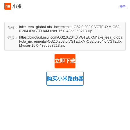
登录
lake_eea_global-ota_incremental-OS2.0.203.0.VGTEUXM-OS2.
名称：
0.204.0.VGTEUXM-user-15.0-43ed9e8213.zip
https://bigota.d.miui.com/OS2.0.204.0.VGTEUXM/lake_eea_globa
链接：
l-ota_incremental-OS2.0.203.0.VGTEUXM-OS2.0.204.0.VGTEUX
M-user-15.0-43ed9e8213.zip
立即下载
购买小米路由器