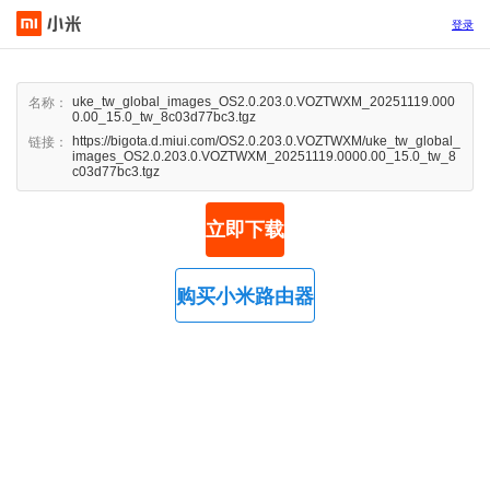
登录
uke_tw_global_images_OS2.0.203.0.VOZTWXM_20251119.000
名称：
0.00_15.0_tw_8c03d77bc3.tgz
https://bigota.d.miui.com/OS2.0.203.0.VOZTWXM/uke_tw_global_
链接：
images_OS2.0.203.0.VOZTWXM_20251119.0000.00_15.0_tw_8
c03d77bc3.tgz
立即下载
购买小米路由器