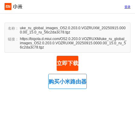
登录
uke_ru_global_images_OS2.0.203.0.VOZRUXM_20250915.000
名称：
0.00_15.0_ru_56c2da3c78.tgz
https://bigota.d.miui.com/OS2.0.203.0.VOZRUXM/uke_ru_global_
链接：
images_OS2.0.203.0.VOZRUXM_20250915.0000.00_15.0_ru_5
6c2da3c78.tgz
立即下载
购买小米路由器