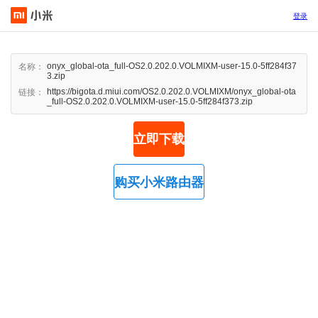
登录
onyx_global-ota_full-OS2.0.202.0.VOLMIXM-user-15.0-5ff284f37
名称：
3.zip
https://bigota.d.miui.com/OS2.0.202.0.VOLMIXM/onyx_global-ota
链接：
_full-OS2.0.202.0.VOLMIXM-user-15.0-5ff284f373.zip
立即下载
购买小米路由器