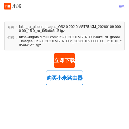
登录
lake_ru_global_images_OS2.0.202.0.VGTRUXM_20260109.000
名称：
0.00_15.0_ru_f05a6c6cf5.tgz
https://bigota.d.miui.com/OS2.0.202.0.VGTRUXM/lake_ru_global
链接：
_images_OS2.0.202.0.VGTRUXM_20260109.0000.00_15.0_ru_f
05a6c6cf5.tgz
立即下载
购买小米路由器