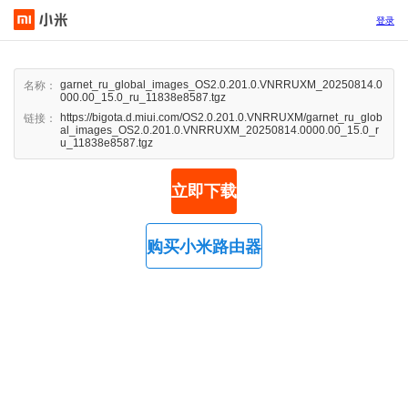
登录
garnet_ru_global_images_OS2.0.201.0.VNRRUXM_20250814.0
名称：
000.00_15.0_ru_11838e8587.tgz
https://bigota.d.miui.com/OS2.0.201.0.VNRRUXM/garnet_ru_glob
链接：
al_images_OS2.0.201.0.VNRRUXM_20250814.0000.00_15.0_r
u_11838e8587.tgz
立即下载
购买小米路由器