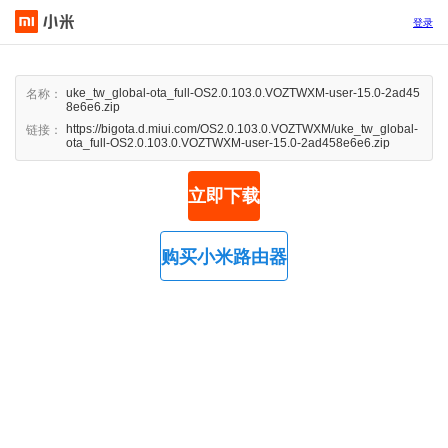
登录
uke_tw_global-ota_full-OS2.0.103.0.VOZTWXM-user-15.0-2ad45
名称：
8e6e6.zip
https://bigota.d.miui.com/OS2.0.103.0.VOZTWXM/uke_tw_global-
链接：
ota_full-OS2.0.103.0.VOZTWXM-user-15.0-2ad458e6e6.zip
立即下载
购买小米路由器