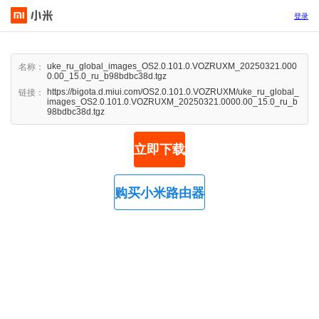
登录
uke_ru_global_images_OS2.0.101.0.VOZRUXM_20250321.000
名称：
0.00_15.0_ru_b98bdbc38d.tgz
https://bigota.d.miui.com/OS2.0.101.0.VOZRUXM/uke_ru_global_
链接：
images_OS2.0.101.0.VOZRUXM_20250321.0000.00_15.0_ru_b
98bdbc38d.tgz
立即下载
购买小米路由器