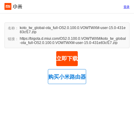
登录
koto_tw_global-ota_full-OS2.0.100.0.VOWTWXM-user-15.0-431e
名称：
83cf17.zip
https://bigota.d.miui.com/OS2.0.100.0.VOWTWXM/koto_tw_global
链接：
-ota_full-OS2.0.100.0.VOWTWXM-user-15.0-431e83cf17.zip
立即下载
购买小米路由器