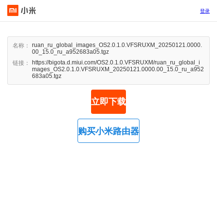
登录
ruan_ru_global_images_OS2.0.1.0.VFSRUXM_20250121.0000.
名称：
00_15.0_ru_a952683a05.tgz
https://bigota.d.miui.com/OS2.0.1.0.VFSRUXM/ruan_ru_global_i
链接：
mages_OS2.0.1.0.VFSRUXM_20250121.0000.00_15.0_ru_a952
683a05.tgz
立即下载
购买小米路由器