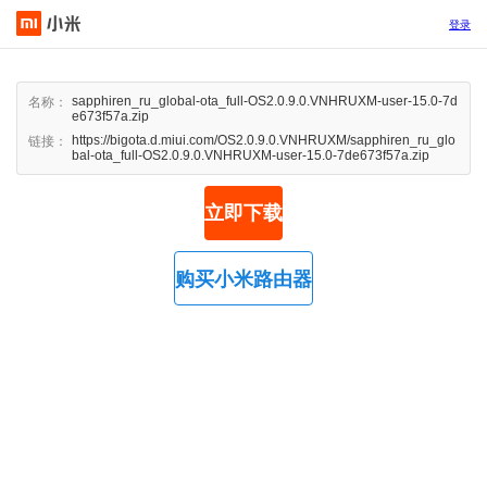
登录
sapphiren_ru_global-ota_full-OS2.0.9.0.VNHRUXM-user-15.0-7d
名称：
e673f57a.zip
https://bigota.d.miui.com/OS2.0.9.0.VNHRUXM/sapphiren_ru_glo
链接：
bal-ota_full-OS2.0.9.0.VNHRUXM-user-15.0-7de673f57a.zip
立即下载
购买小米路由器