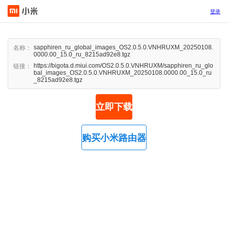
登录
sapphiren_ru_global_images_OS2.0.5.0.VNHRUXM_20250108.
名称：
0000.00_15.0_ru_8215ad92e8.tgz
https://bigota.d.miui.com/OS2.0.5.0.VNHRUXM/sapphiren_ru_glo
链接：
bal_images_OS2.0.5.0.VNHRUXM_20250108.0000.00_15.0_ru
_8215ad92e8.tgz
立即下载
购买小米路由器