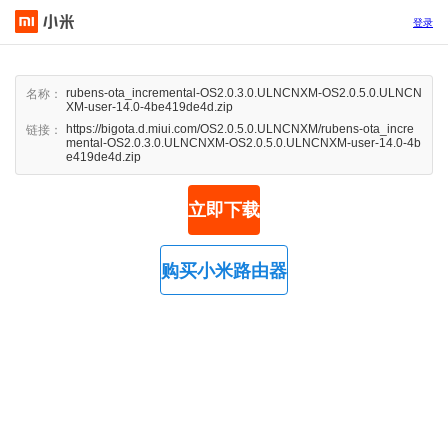
登录
rubens-ota_incremental-OS2.0.3.0.ULNCNXM-OS2.0.5.0.ULNCN
名称：
XM-user-14.0-4be419de4d.zip
https://bigota.d.miui.com/OS2.0.5.0.ULNCNXM/rubens-ota_incre
链接：
mental-OS2.0.3.0.ULNCNXM-OS2.0.5.0.ULNCNXM-user-14.0-4b
e419de4d.zip
立即下载
购买小米路由器