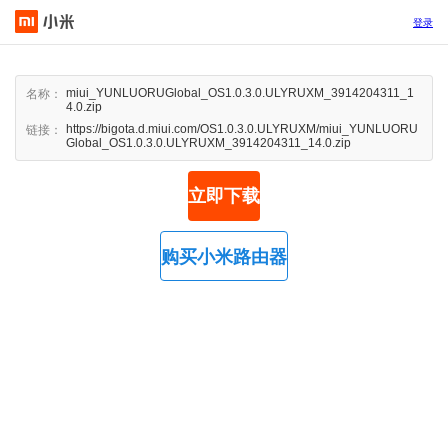
登录
miui_YUNLUORUGlobal_OS1.0.3.0.ULYRUXM_3914204311_1
名称：
4.0.zip
https://bigota.d.miui.com/OS1.0.3.0.ULYRUXM/miui_YUNLUORU
链接：
Global_OS1.0.3.0.ULYRUXM_3914204311_14.0.zip
立即下载
购买小米路由器