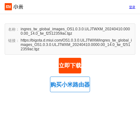
登录
ingres_tw_global_images_OS1.0.3.0.ULJTWXM_20240410.000
名称：
0.00_14.0_tw_f2512359ac.tgz
https://bigota.d.miui.com/OS1.0.3.0.ULJTWXM/ingres_tw_global_i
链接：
mages_OS1.0.3.0.ULJTWXM_20240410.0000.00_14.0_tw_f251
2359ac.tgz
立即下载
购买小米路由器