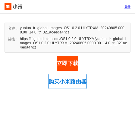
登录
yunluo_tr_global_images_OS1.0.2.0.ULYTRXM_20240805.000
名称：
0.00_14.0_tr_321ac4eda4.tgz
https://bigota.d.miui.com/OS1.0.2.0.ULYTRXM/yunluo_tr_global_i
链接：
mages_OS1.0.2.0.ULYTRXM_20240805.0000.00_14.0_tr_321ac
4eda4.tgz
立即下载
购买小米路由器