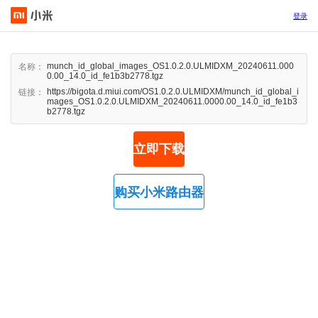
登录
munch_id_global_images_OS1.0.2.0.ULMIDXM_20240611.000
名称：
0.00_14.0_id_fe1b3b2778.tgz
https://bigota.d.miui.com/OS1.0.2.0.ULMIDXM/munch_id_global_i
链接：
mages_OS1.0.2.0.ULMIDXM_20240611.0000.00_14.0_id_fe1b3
b2778.tgz
立即下载
购买小米路由器