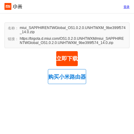
登录
miui_SAPPHIRENTWGlobal_OS1.0.2.0.UNHTWXM_9be399f574
名称：
_14.0.zip
https://bigota.d.miui.com/OS1.0.2.0.UNHTWXM/miui_SAPPHIRE
链接：
NTWGlobal_OS1.0.2.0.UNHTWXM_9be399f574_14.0.zip
立即下载
购买小米路由器