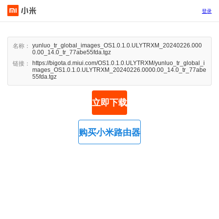
登录
yunluo_tr_global_images_OS1.0.1.0.ULYTRXM_20240226.000
名称：
0.00_14.0_tr_77abe55fda.tgz
https://bigota.d.miui.com/OS1.0.1.0.ULYTRXM/yunluo_tr_global_i
链接：
mages_OS1.0.1.0.ULYTRXM_20240226.0000.00_14.0_tr_77abe
55fda.tgz
立即下载
购买小米路由器