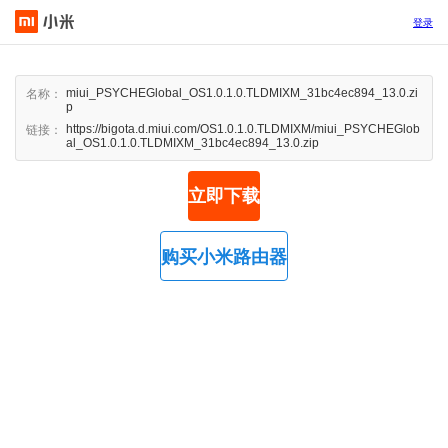
登录
miui_PSYCHEGlobal_OS1.0.1.0.TLDMIXM_31bc4ec894_13.0.zi
名称：
p
https://bigota.d.miui.com/OS1.0.1.0.TLDMIXM/miui_PSYCHEGlob
链接：
al_OS1.0.1.0.TLDMIXM_31bc4ec894_13.0.zip
立即下载
购买小米路由器