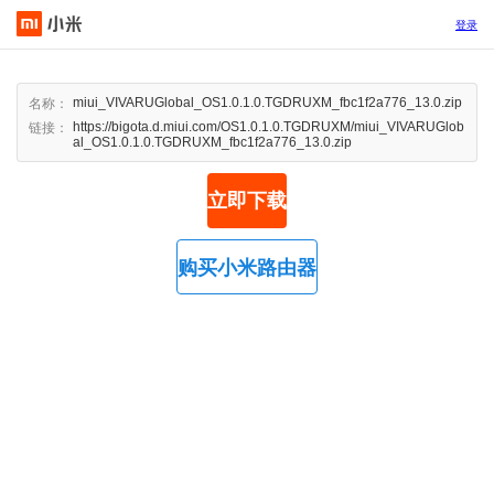
登录
miui_VIVARUGlobal_OS1.0.1.0.TGDRUXM_fbc1f2a776_13.0.zip
名称：
https://bigota.d.miui.com/OS1.0.1.0.TGDRUXM/miui_VIVARUGlob
链接：
al_OS1.0.1.0.TGDRUXM_fbc1f2a776_13.0.zip
立即下载
购买小米路由器