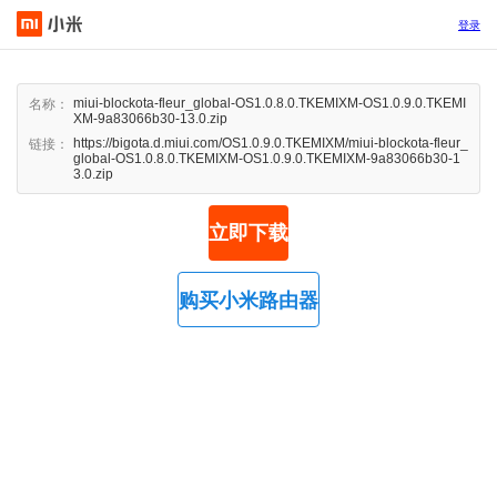
登录
miui-blockota-fleur_global-OS1.0.8.0.TKEMIXM-OS1.0.9.0.TKEMI
名称：
XM-9a83066b30-13.0.zip
https://bigota.d.miui.com/OS1.0.9.0.TKEMIXM/miui-blockota-fleur_
链接：
global-OS1.0.8.0.TKEMIXM-OS1.0.9.0.TKEMIXM-9a83066b30-1
3.0.zip
立即下载
购买小米路由器