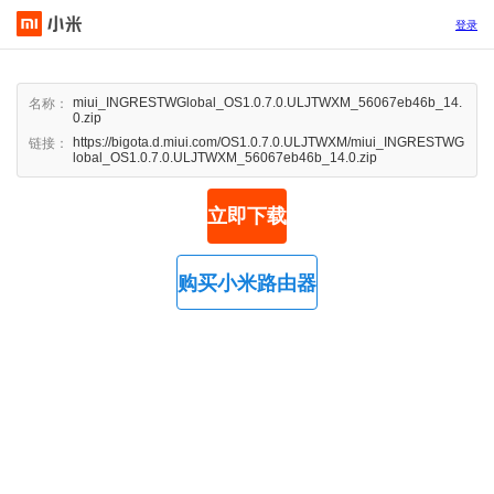
登录
miui_INGRESTWGlobal_OS1.0.7.0.ULJTWXM_56067eb46b_14.
名称：
0.zip
https://bigota.d.miui.com/OS1.0.7.0.ULJTWXM/miui_INGRESTWG
链接：
lobal_OS1.0.7.0.ULJTWXM_56067eb46b_14.0.zip
立即下载
购买小米路由器