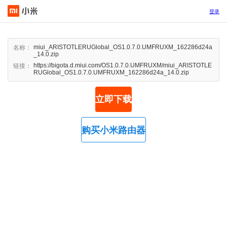
登录
miui_ARISTOTLERUGlobal_OS1.0.7.0.UMFRUXM_162286d24a
名称：
_14.0.zip
https://bigota.d.miui.com/OS1.0.7.0.UMFRUXM/miui_ARISTOTLE
链接：
RUGlobal_OS1.0.7.0.UMFRUXM_162286d24a_14.0.zip
立即下载
购买小米路由器